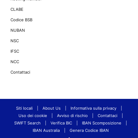
CLABE
Codice BSB
NUBAN
NSC
IFSC
NCC
Contattaci
Siti locali
|
About Us
|
Informativa sulla privacy
|
Uso dei cookie
|
Avviso di rischio
|
Contattaci
|
SWIFT Search
|
Verifica BIC
|
IBAN Scomposizione
|
IBAN Australia
|
Genera Codice IBAN
•