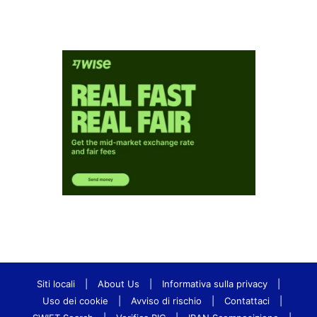
Siti locali
|
About Us
|
Informativa sulla privacy
|
Uso dei cookie
|
Avviso di rischio
|
Contattaci
|