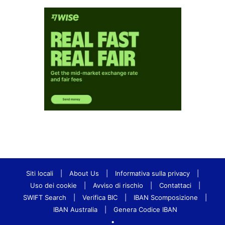
Siti locali
|
About Us
|
Informativa sulla privacy
|
Uso dei cookie
|
Avviso di rischio
|
Contattaci
|
SWIFT Search
|
Verifica BIC
|
IBAN Scomposizione
|
IBAN Australia
|
Genera Codice IBAN
•