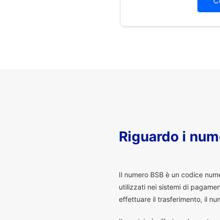
C
Riguardo i num
I
l numero BSB è un codice numeri
utilizzati nei sistemi di pagam
effettuare il trasferimento, il