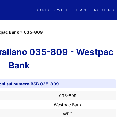
CODICE SWIFT
IBAN
ROUTING
pac Bank
»
035-809
raliano 035-809 - Westpac
Bank
oni sul numero BSB 035-809
035-809
Westpac Bank
WBC