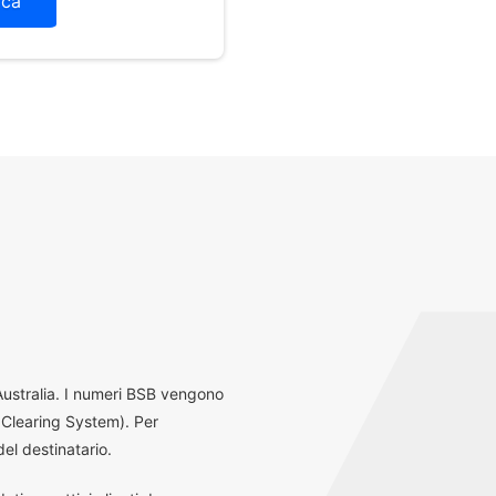
ica
 Australia. I numeri BSB vengono
 Clearing System). Per
el destinatario.