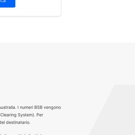
ica
 Australia. I numeri BSB vengono
 Clearing System). Per
el destinatario.