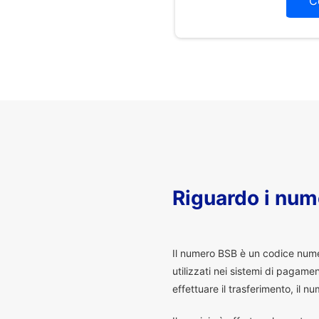
C
Riguardo i num
I
l numero BSB è un codice numeri
utilizzati nei sistemi di pagam
effettuare il trasferimento, il