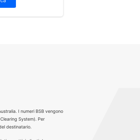
ica
 Australia. I numeri BSB vengono
 Clearing System). Per
el destinatario.