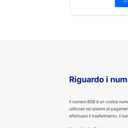
C
Riguardo i num
I
l numero BSB è un codice numeri
utilizzati nei sistemi di pagam
effettuare il trasferimento, il