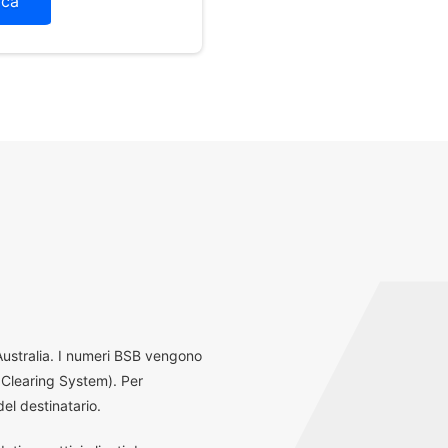
ica
 Australia. I numeri BSB vengono
 Clearing System). Per
el destinatario.