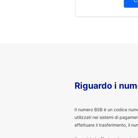
C
Riguardo i num
I
l numero BSB è un codice numeri
utilizzati nei sistemi di pagam
effettuare il trasferimento, il