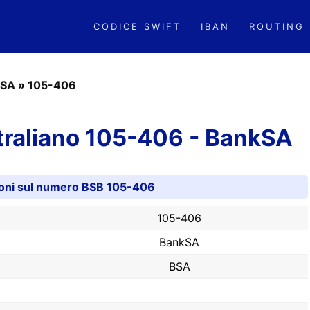
CODICE SWIFT
IBAN
ROUTING
kSA
»
105-406
raliano 105-406 - BankSA
ioni sul numero BSB 105-406
105-406
BankSA
BSA