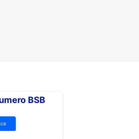
numero BSB
ica