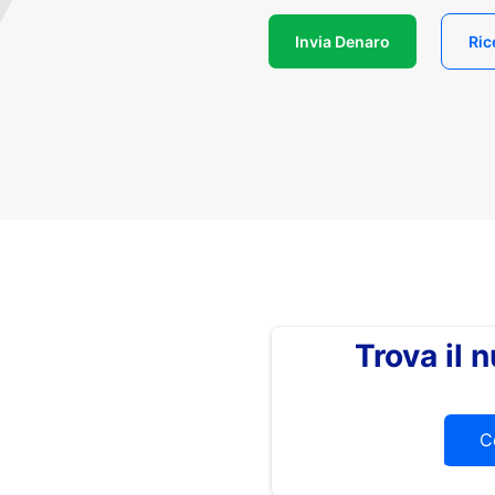
Invia Denaro
Ric
Trova il
C