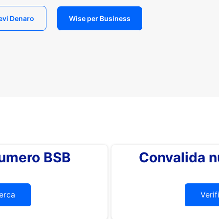
evi Denaro
Wise per Business
 numero BSB
Convalida 
erca
Verif