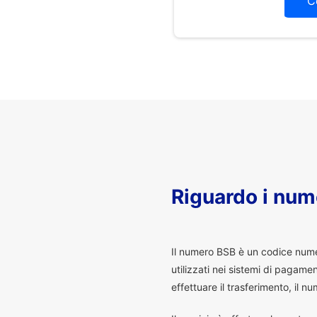
C
Riguardo i num
I
l numero BSB è un codice numeri
utilizzati nei sistemi di pagam
effettuare il trasferimento, il