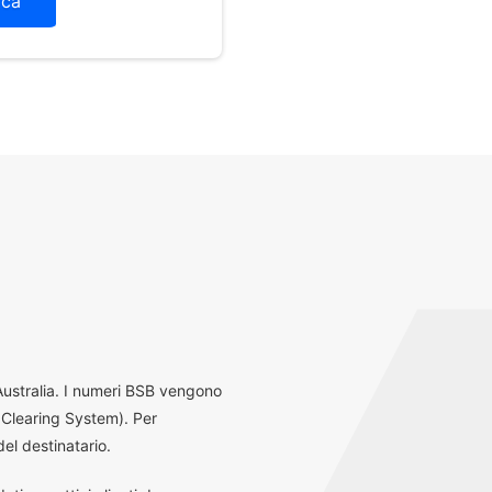
ica
 Australia. I numeri BSB vengono
 Clearing System). Per
el destinatario.