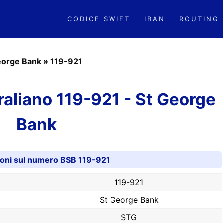
CODICE SWIFT
IBAN
ROUTING
eorge Bank
»
119-921
aliano 119-921 - St George
Bank
ioni sul numero BSB 119-921
119-921
St George Bank
STG