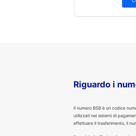
C
Riguardo i num
I
l numero BSB è un codice numeri
utilizzati nei sistemi di pagam
effettuare il trasferimento, il