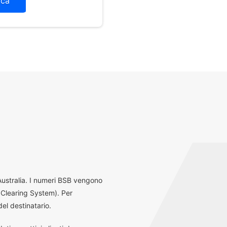
ica
 Australia. I numeri BSB vengono
 Clearing System). Per
el destinatario.