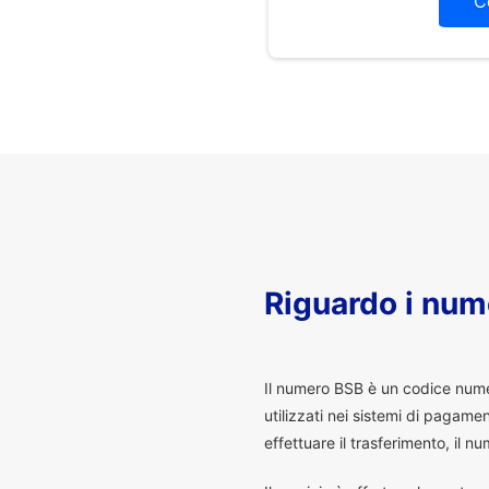
C
Riguardo i num
I
l numero BSB è un codice numeri
utilizzati nei sistemi di pagam
effettuare il trasferimento, il