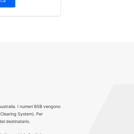
ica
 Australia. I numeri BSB vengono
 Clearing System). Per
el destinatario.