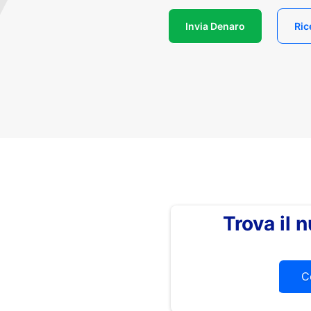
Invia Denaro
Ric
Trova il
C