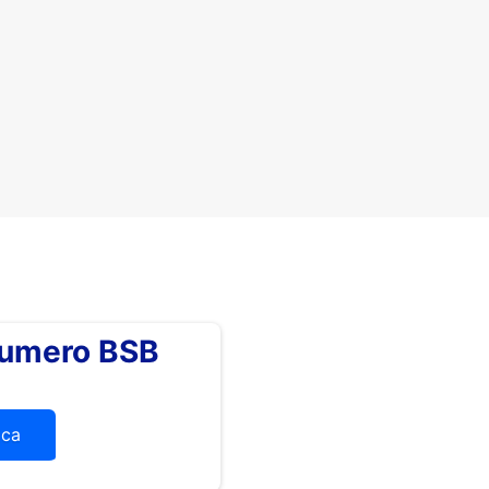
numero BSB
ica