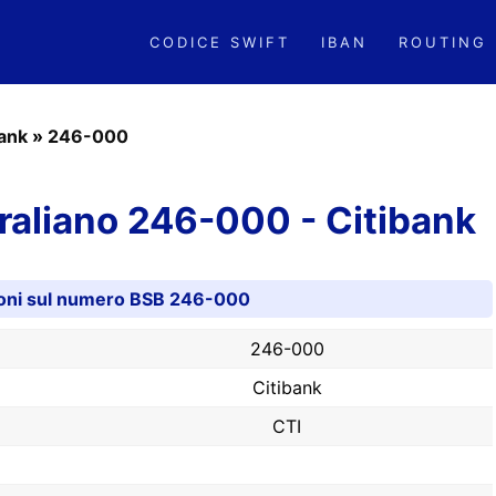
CODICE SWIFT
IBAN
ROUTING
bank
»
246-000
aliano 246-000 - Citibank
oni sul numero BSB 246-000
246-000
Citibank
CTI