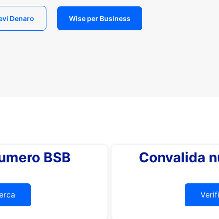
evi Denaro
Wise per Business
 numero BSB
Convalida 
erca
Verif