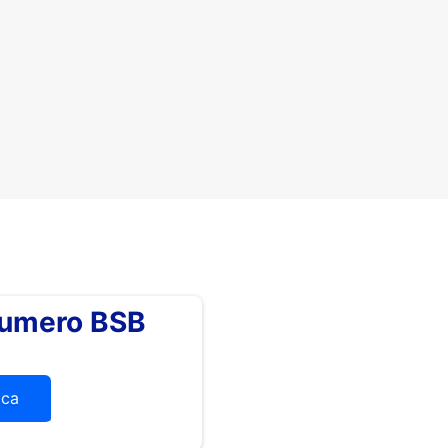
numero BSB
ica