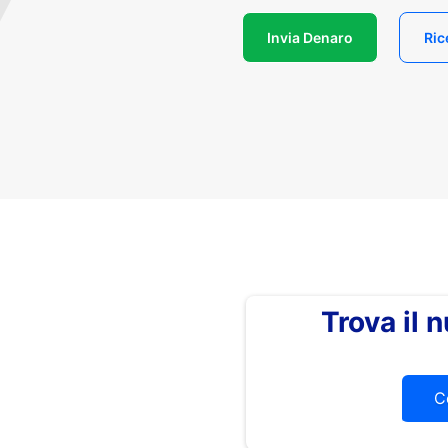
Invia Denaro
Ric
Trova il
C