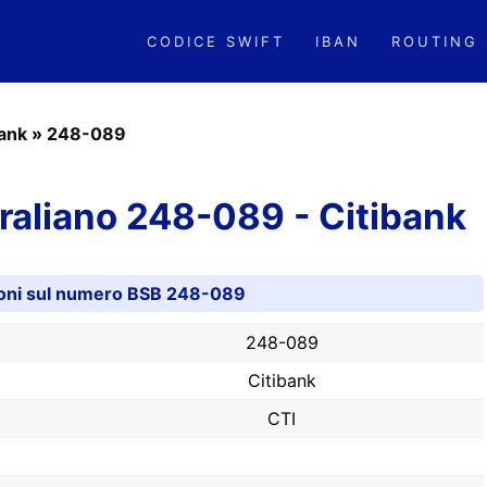
CODICE SWIFT
IBAN
ROUTING
bank
»
248-089
aliano 248-089 - Citibank
oni sul numero BSB 248-089
248-089
Citibank
CTI