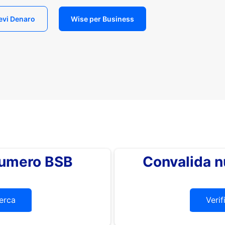
evi Denaro
Wise per Business
 numero BSB
Convalida 
erca
Verif