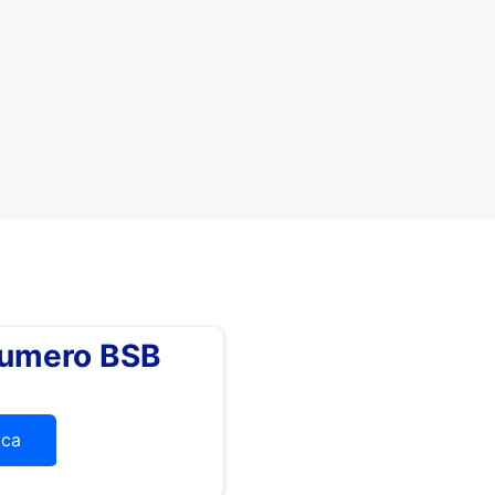
numero BSB
ica