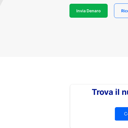
Invia Denaro
Ric
Trova il
C