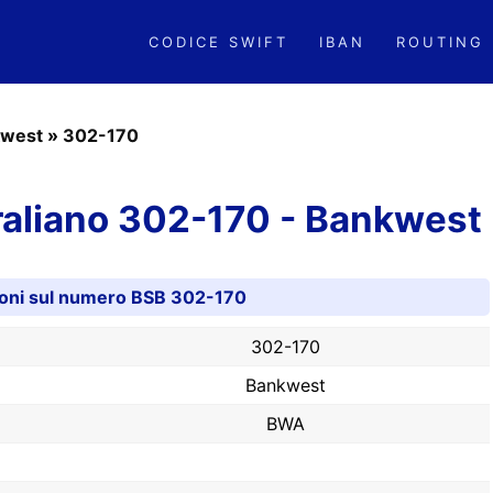
CODICE SWIFT
IBAN
ROUTING
west
»
302-170
aliano 302-170 - Bankwest
ioni sul numero BSB 302-170
302-170
Bankwest
BWA