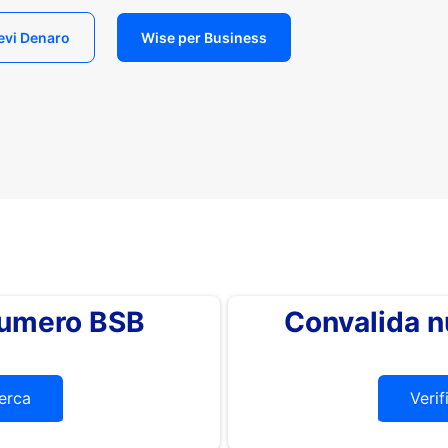
evi Denaro
Wise per Business
 numero BSB
Convalida 
erca
Verif