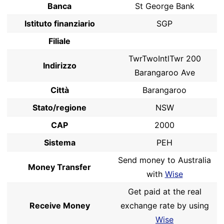
Banca
St George Bank
Istituto finanziario
SGP
Filiale
TwrTwoIntlTwr 200
Indirizzo
Barangaroo Ave
Città
Barangaroo
Stato/regione
NSW
CAP
2000
Sistema
PEH
Send money to Australia
Money Transfer
with
Wise
Get paid at the real
Receive Money
exchange rate by using
Wise