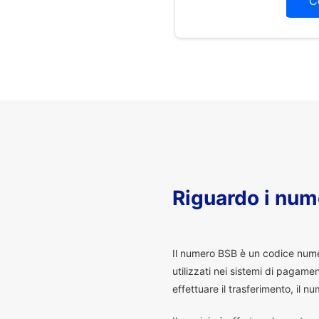
C
Riguardo i num
I
l numero BSB è un codice numeri
utilizzati nei sistemi di pagam
effettuare il trasferimento, il