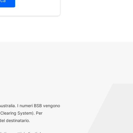
ica
 Australia. I numeri BSB vengono
 Clearing System). Per
el destinatario.