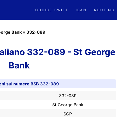
CODICE SWIFT
IBAN
ROUTING
eorge Bank
»
332-089
aliano 332-089 - St George
Bank
oni sul numero BSB 332-089
332-089
St George Bank
SGP