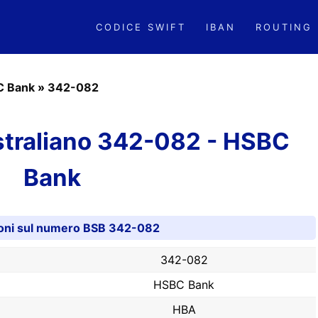
CODICE SWIFT
IBAN
ROUTING
C Bank
»
342-082
traliano 342-082 - HSBC
Bank
oni sul numero BSB 342-082
342-082
HSBC Bank
HBA