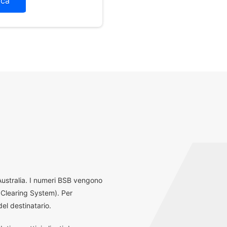
ica
 Australia. I numeri BSB vengono
 Clearing System). Per
el destinatario.