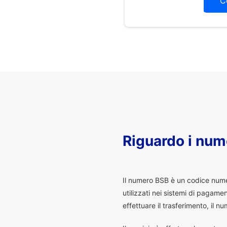
C
Riguardo i num
I
l numero BSB è un codice numeri
utilizzati nei sistemi di pagam
effettuare il trasferimento, il