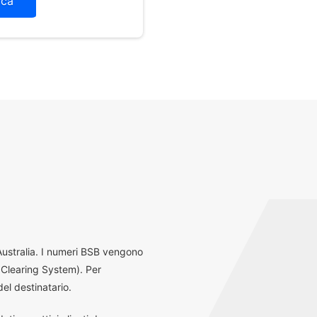
ica
 Australia. I numeri BSB vengono
 Clearing System). Per
el destinatario.