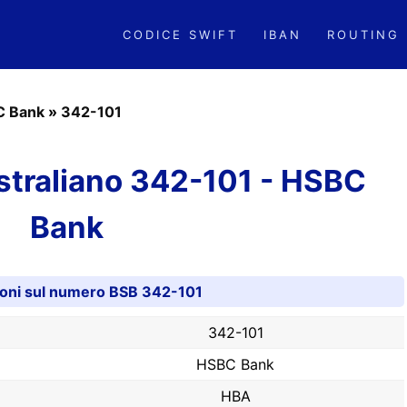
CODICE SWIFT
IBAN
ROUTING
C Bank
»
342-101
traliano 342-101 - HSBC
Bank
ioni sul numero BSB 342-101
342-101
HSBC Bank
HBA