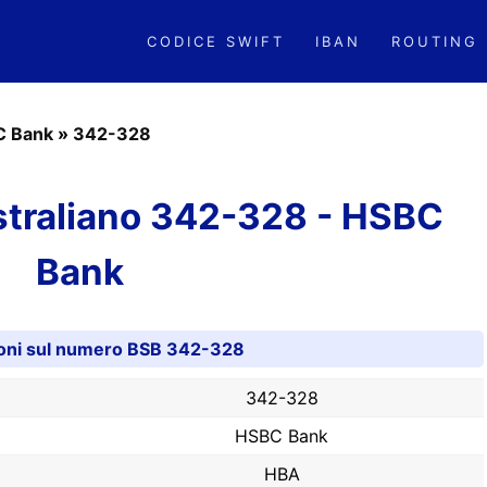
CODICE SWIFT
IBAN
ROUTING
C Bank
»
342-328
traliano 342-328 - HSBC
Bank
oni sul numero BSB 342-328
342-328
HSBC Bank
HBA