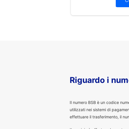
C
Riguardo i num
I
l numero BSB è un codice numeri
utilizzati nei sistemi di pagam
effettuare il trasferimento, il