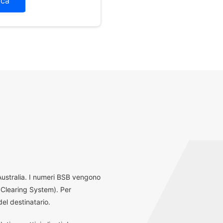
ica
 Australia. I numeri BSB vengono
 Clearing System). Per
el destinatario.