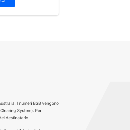
ica
 Australia. I numeri BSB vengono
 Clearing System). Per
el destinatario.