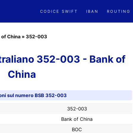
CODICE SWIFT
IBAN
ROUTING
 of China
»
352-003
raliano 352-003 - Bank of
China
oni sul numero BSB 352-003
352-003
Bank of China
BOC