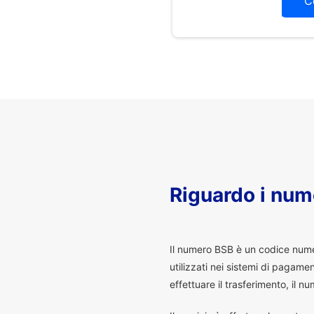
C
Riguardo i num
I
l numero BSB è un codice numeri
utilizzati nei sistemi di pagam
effettuare il trasferimento, il