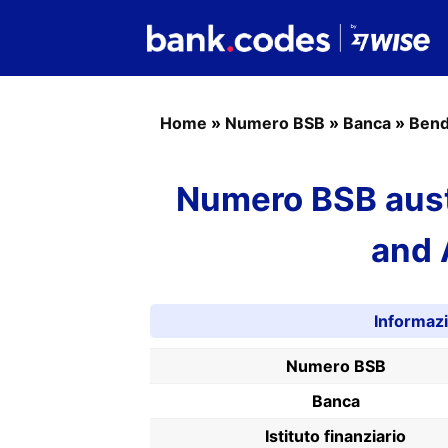
Home
»
Numero BSB
»
Banca
»
Bend
Numero BSB aust
and 
Informaz
Numero BSB
Banca
Istituto finanziario