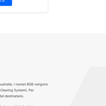
ica
 Australia. I numeri BSB vengono
 Clearing System). Per
el destinatario.