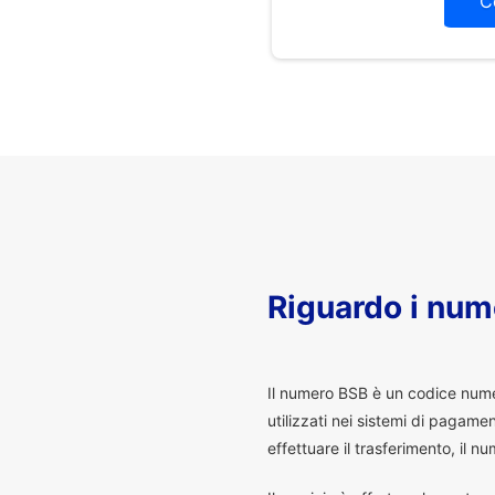
C
Riguardo i num
I
l numero BSB è un codice numeri
utilizzati nei sistemi di pagam
effettuare il trasferimento, il