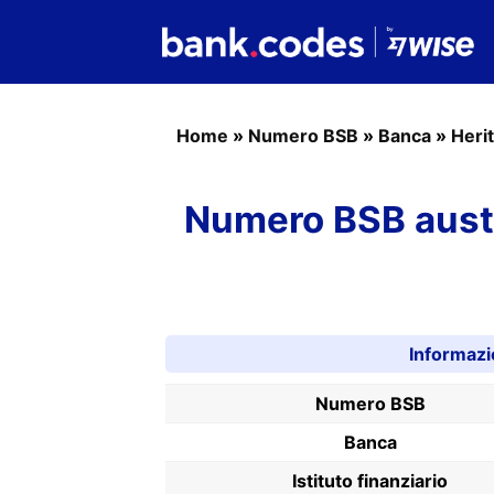
Home
»
Numero BSB
»
Banca
»
Heri
Numero BSB austr
Informaz
Numero BSB
Banca
Istituto finanziario