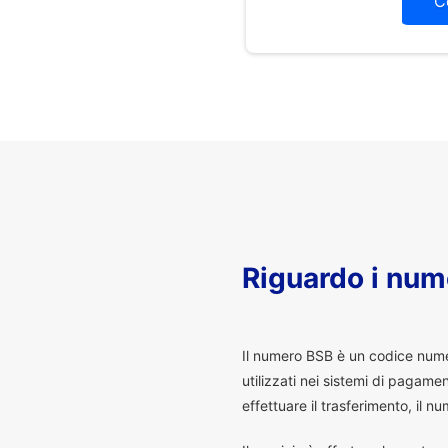
C
Riguardo i num
I
l numero BSB è un codice numeri
utilizzati nei sistemi di pagam
effettuare il trasferimento, il