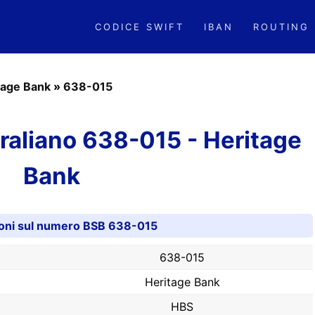
CODICE SWIFT
IBAN
ROUTING
tage Bank
»
638-015
aliano 638-015 - Heritage
Bank
ioni sul numero BSB 638-015
638-015
Heritage Bank
HBS