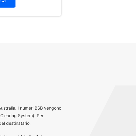
ica
 Australia. I numeri BSB vengono
 Clearing System). Per
el destinatario.