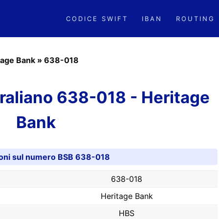
CODICE SWIFT
IBAN
ROUTING
tage Bank
»
638-018
aliano 638-018 - Heritage
Bank
ioni sul numero BSB 638-018
638-018
Heritage Bank
HBS