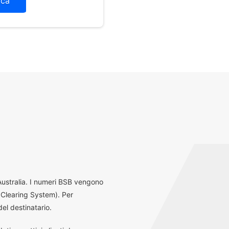
ica
 Australia. I numeri BSB vengono
 Clearing System). Per
el destinatario.