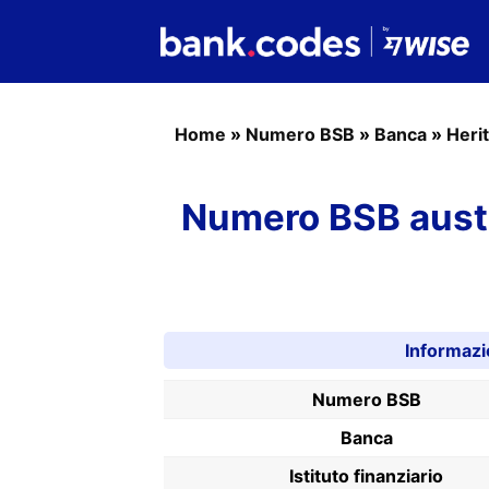
Home
»
Numero BSB
»
Banca
»
Heri
Numero BSB austr
Informaz
Numero BSB
Banca
Istituto finanziario