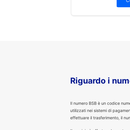
C
Riguardo i num
I
l numero BSB è un codice numeri
utilizzati nei sistemi di pagam
effettuare il trasferimento, il