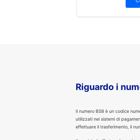
C
Riguardo i num
I
l numero BSB è un codice numeri
utilizzati nei sistemi di pagam
effettuare il trasferimento, il