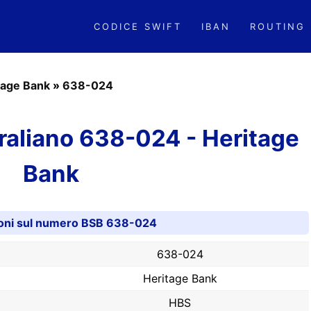
CODICE SWIFT
IBAN
ROUTING
tage Bank
»
638-024
aliano 638-024 - Heritage
Bank
oni sul numero BSB 638-024
638-024
Heritage Bank
HBS