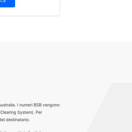
ica
 Australia. I numeri BSB vengono
 Clearing System). Per
el destinatario.