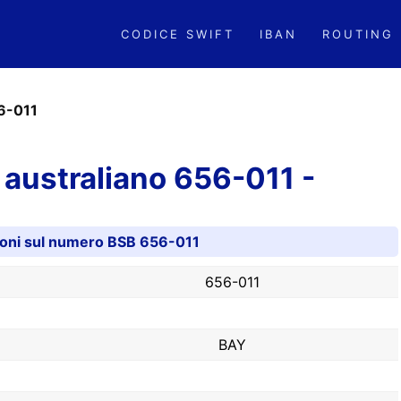
CODICE SWIFT
IBAN
ROUTING
6-011
australiano 656-011 -
ioni sul numero BSB 656-011
656-011
BAY