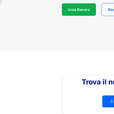
Invia Denaro
Ric
Trova il
C