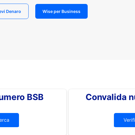
evi Denaro
Wise per Business
 numero BSB
Convalida 
erca
Verif