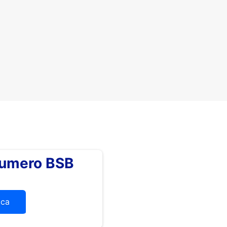
numero BSB
ica