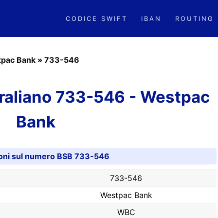
CODICE SWIFT
IBAN
ROUTING
pac Bank
»
733-546
raliano 733-546 - Westpac
Bank
oni sul numero BSB 733-546
733-546
Westpac Bank
WBC