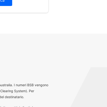
ica
 Australia. I numeri BSB vengono
 Clearing System). Per
el destinatario.