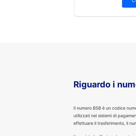
C
Riguardo i num
I
l numero BSB è un codice numeri
utilizzati nei sistemi di pagam
effettuare il trasferimento, il