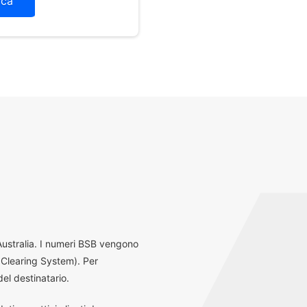
ica
 Australia. I numeri BSB vengono
 Clearing System). Per
el destinatario.