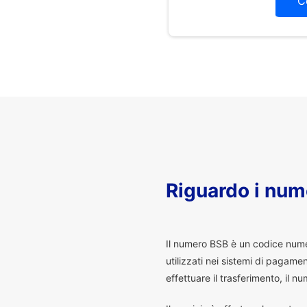
C
Riguardo i num
I
l numero BSB è un codice numeri
utilizzati nei sistemi di pagam
effettuare il trasferimento, il