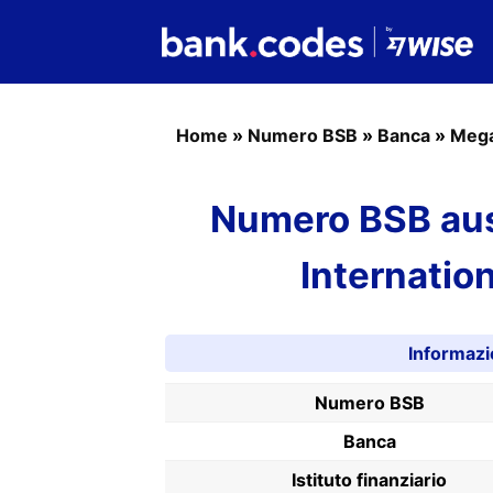
Home
»
Numero BSB
»
Banca
»
Mega
Numero BSB aus
Internatio
Informaz
Numero BSB
Banca
Istituto finanziario