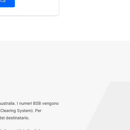
ica
 Australia. I numeri BSB vengono
 Clearing System). Per
el destinatario.