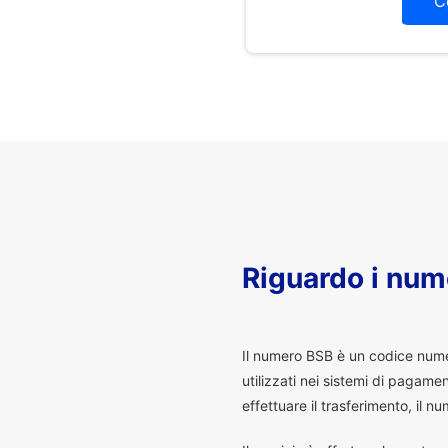
C
Riguardo i num
I
l numero BSB è un codice numeri
utilizzati nei sistemi di pagam
effettuare il trasferimento, il