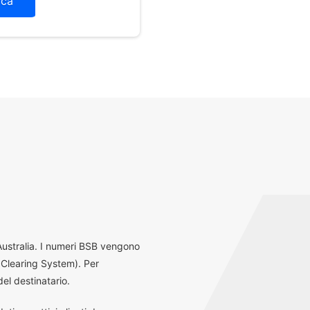
ica
 Australia. I numeri BSB vengono
 Clearing System). Per
el destinatario.