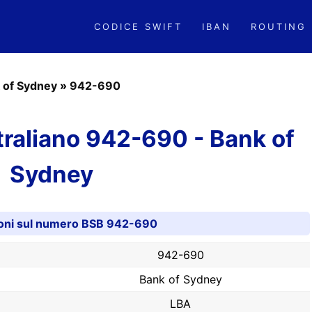
CODICE SWIFT
IBAN
ROUTING
 of Sydney
»
942-690
raliano 942-690 - Bank of
Sydney
oni sul numero BSB 942-690
942-690
Bank of Sydney
LBA