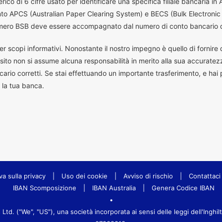
co di 6 cifre usato per identificare una specifica filiale bancaria in
ento APCS (Australian Paper Clearing System) e BECS (Bulk Electronic
 numero BSB deve essere accompagnato dal numero di conto bancario d
er scopi informativi. Nonostante il nostro impegno è quello di fornire da
ito non si assume alcuna responsabilità in merito alla sua accuratez
ario corretti. Se stai effettuando un importante trasferimento, e hai
 la tua banca.
va sulla privacy
|
Uso dei cookie
|
Avviso di rischio
|
Contattaci
IBAN Scomposizione
|
IBAN Australia
|
Genera Codice IBAN
•
d. ("We", "US"), una società incorporata ai sensi delle leggi dell'Inghil