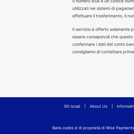
I
l numero BSB è un codice numeri
utilizzati nei sistemi di pagam
effettuare il trasferimento, il
Il servizio è offerto solamente p
essere consapevoli che questo s
confermare i dati del conto banc
consigliamo di contattare prima
Siti locali
|
About Us
|
Informati
Bank.codes è di proprietà di Wise Payments Lt