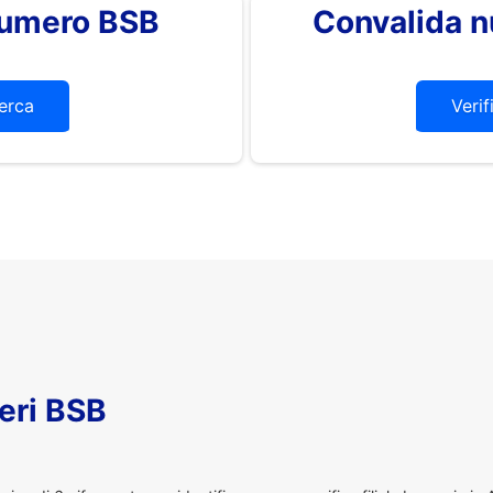
 numero BSB
Convalida 
erca
Verif
eri BSB