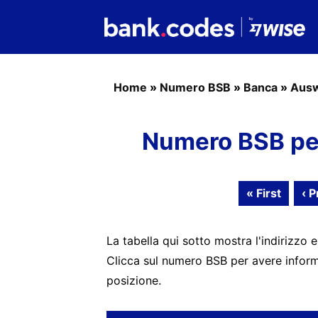
Home
»
Numero BSB
»
Banca
»
Ausw
Numero BSB pe
« First
‹ P
La tabella qui sotto mostra l'indirizzo e
Clicca sul numero BSB per avere informa
posizione.