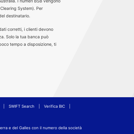
 Australia. I numeri BSB vengono
 Clearing System). Per
el destinatario.
ti corretti, i clienti devono
za. Solo la tua banca può
 poco tempo a disposizione, ti
|
SWIFT Search
|
Verifica BIC
|
terra e del Galles con il numero della società