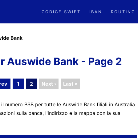
CODICE SWIFT
IBAN
ROUTING
ide Bank
r Auswide Bank - Page 2
rev
1
2
Next ›
Last »
 il numero BSB per tutte le Auswide Bank filiali in Australia.
zioni sulla banca, l'indirizzo e la mappa con la sua