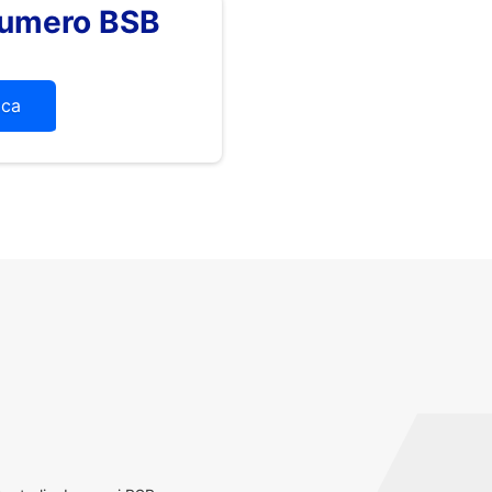
numero BSB
ica