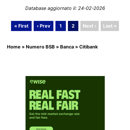
Database aggiornato il: 24-02-2026
« First
‹ Prev
1
2
Next ›
Last »
Home
»
Numero BSB
»
Banca
»
Citibank