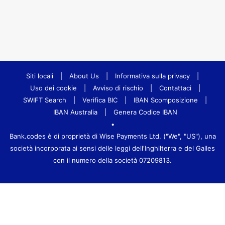
Siti locali
|
About Us
|
Informativa sulla privacy
|
Uso dei cookie
|
Avviso di rischio
|
Contattaci
|
SWIFT Search
|
Verifica BIC
|
IBAN Scomposizione
|
IBAN Australia
|
Genera Codice IBAN
•
Bank.codes è di proprietà di Wise Payments Ltd. ("We", "US"), una
società incorporata ai sensi delle leggi dell'Inghilterra e del Galles
con il numero della società 07209813.