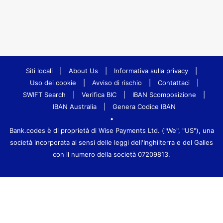
Siti locali
|
About Us
|
Informativa sulla privacy
|
Uso dei cookie
|
Avviso di rischio
|
Contattaci
|
SWIFT Search
|
Verifica BIC
|
IBAN Scomposizione
|
IBAN Australia
|
Genera Codice IBAN
•
Bank.codes è di proprietà di Wise Payments Ltd. ("We", "US"), una
società incorporata ai sensi delle leggi dell'Inghilterra e del Galles
con il numero della società 07209813.