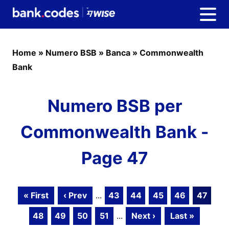
Home
»
Numero BSB
»
Banca
»
Commonwealth
Bank
Numero BSB per
Commonwealth Bank -
Page 47
« First
‹ Prev
...
43
44
45
46
47
48
49
50
51
...
Next ›
Last »