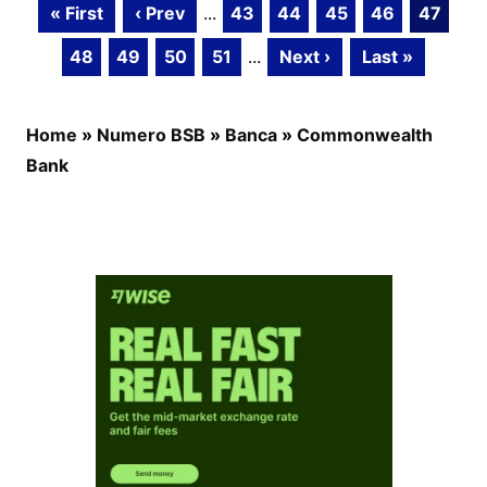
« First
‹ Prev
...
43
44
45
46
47
48
49
50
51
...
Next ›
Last »
Home
»
Numero BSB
»
Banca
»
Commonwealth
Bank