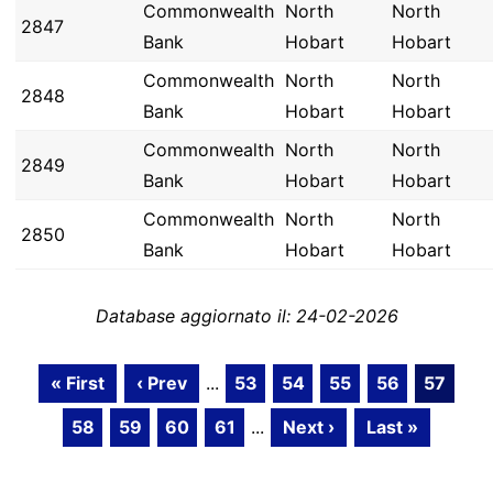
Commonwealth
North
North
2847
Bank
Hobart
Hobart
Commonwealth
North
North
2848
Bank
Hobart
Hobart
Commonwealth
North
North
2849
Bank
Hobart
Hobart
Commonwealth
North
North
2850
Bank
Hobart
Hobart
Database aggiornato il: 24-02-2026
« First
‹ Prev
...
53
54
55
56
57
58
59
60
61
...
Next ›
Last »