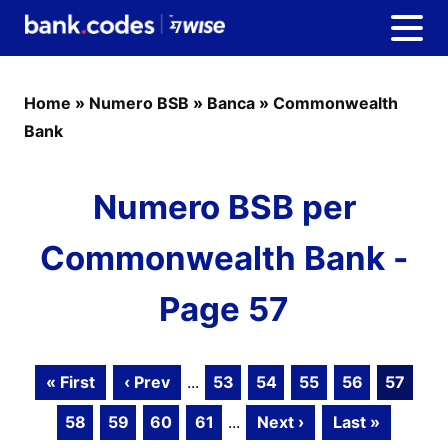
Home
»
Numero BSB
»
Banca
»
Commonwealth
Bank
Numero BSB per
Commonwealth Bank -
Page 57
« First
‹ Prev
...
53
54
55
56
57
58
59
60
61
...
Next ›
Last »