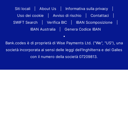
Siti locali
|
About Us
|
Informativa sulla privacy
|
Uso dei cookie
|
Avviso di rischio
|
Contattaci
|
SWIFT Search
|
Verifica BIC
|
IBAN Scomposizione
|
IBAN Australia
|
Genera Codice IBAN
•
Bank.codes è di proprietà di Wise Payments Ltd. ("We", "US"), una
società incorporata ai sensi delle leggi dell'Inghilterra e del Galles
con il numero della società 07209813.