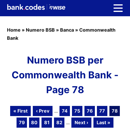
Home
»
Numero BSB
»
Banca
»
Commonwealth
Bank
Numero BSB per
Commonwealth Bank -
Page 78
« First
‹ Prev
...
74
75
76
77
78
79
80
81
82
...
Next ›
Last »