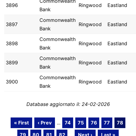
Commonwealth
3896
Ringwood
Eastland
Bank
Commonwealth
3897
Ringwood
Eastland
Bank
Commonwealth
3898
Ringwood
Eastland
Bank
Commonwealth
3899
Ringwood
Eastland
Bank
Commonwealth
3900
Ringwood
Eastland
Bank
Database aggiornato il: 24-02-2026
« First
‹ Prev
...
74
75
76
77
78
79
80
81
82
...
Next ›
Last »