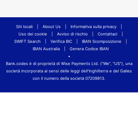
Siti locali
|
About Us
|
Informativa sulla privacy
|
Uso dei cookie
|
Avviso di rischio
|
Contattaci
|
SWIFT Search
|
Verifica BIC
|
IBAN Scomposizione
|
IBAN Australia
|
Genera Codice IBAN
•
Bank.codes è di proprietà di Wise Payments Ltd. ("We", "US"), una
società incorporata ai sensi delle leggi dell'Inghilterra e del Galles
con il numero della società 07209813.