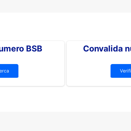
 numero BSB
Convalida 
erca
Verif