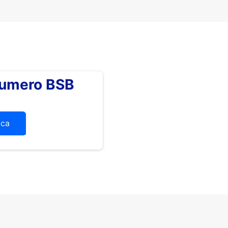
numero BSB
ica