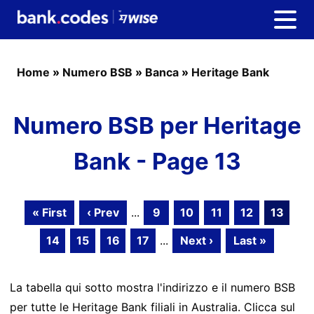
Home
»
Numero BSB
»
Banca
»
Heritage Bank
Numero BSB per Heritage
Bank - Page 13
« First
‹ Prev
...
9
10
11
12
13
14
15
16
17
...
Next ›
Last »
La tabella qui sotto mostra l'indirizzo e il numero BSB
per tutte le Heritage Bank filiali in Australia. Clicca sul