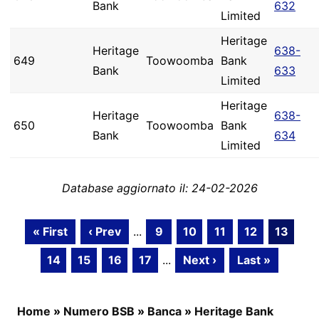
Bank
632
Limited
Heritage
Heritage
638-
649
Toowoomba
Bank
Bank
633
Limited
Heritage
Heritage
638-
650
Toowoomba
Bank
Bank
634
Limited
Database aggiornato il: 24-02-2026
« First
‹ Prev
...
9
10
11
12
13
14
15
16
17
...
Next ›
Last »
Home
»
Numero BSB
»
Banca
»
Heritage Bank