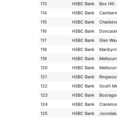
113
HSBC Bank
Box Hill
114
HSBC Bank
Camberw
115
HSBC Bank
Chadsto
116
HSBC Bank
Doncast
117
HSBC Bank
Glen Wav
118
HSBC Bank
Maribyr
119
HSBC Bank
Melbour
120
HSBC Bank
Melbour
121
HSBC Bank
Ringwoo
122
HSBC Bank
South M
123
HSBC Bank
Boorago
124
HSBC Bank
Claremo
125
HSBC Bank
Joondal