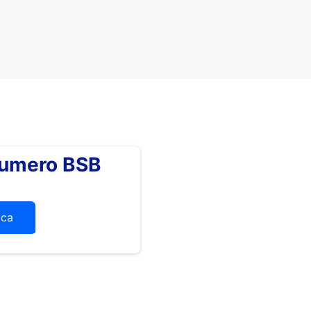
numero BSB
ica