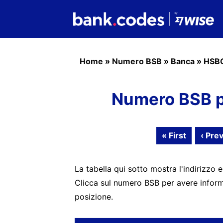
Home
»
Numero BSB
»
Banca
»
HSB
Numero BSB p
« First
‹ Pre
La tabella qui sotto mostra l'indirizzo e
Clicca sul numero BSB per avere informa
posizione.