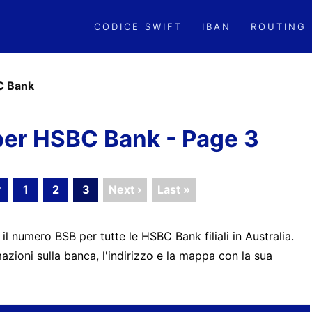
CODICE SWIFT
IBAN
ROUTING
C Bank
er HSBC Bank - Page 3
v
1
2
3
Next ›
Last »
 il numero BSB per tutte le HSBC Bank filiali in Australia.
zioni sulla banca, l'indirizzo e la mappa con la sua