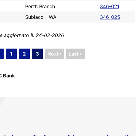
Perth Branch
346-021
Subiaco - WA
346-025
e aggiornato il: 24-02-2026
v
1
2
3
Next ›
Last »
C Bank