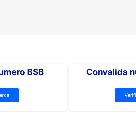
 numero BSB
Convalida 
erca
Verif