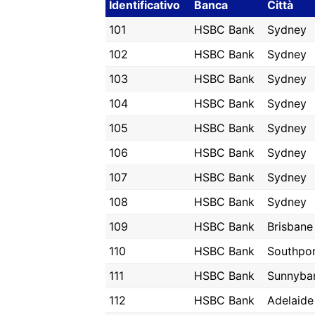
Identificativo
Banca
Città
101
HSBC Bank
Sydney
102
HSBC Bank
Sydney
103
HSBC Bank
Sydney
104
HSBC Bank
Sydney
105
HSBC Bank
Sydney
106
HSBC Bank
Sydney
107
HSBC Bank
Sydney
108
HSBC Bank
Sydney
109
HSBC Bank
Brisbane
110
HSBC Bank
Southpo
111
HSBC Bank
Sunnyba
112
HSBC Bank
Adelaide