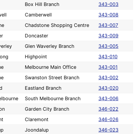
Box Hill Branch
343-003
ell
Camberwell
343-008
ne
Chadstone Shopping Centre
343-007
er
Doncaster
343-009
erley
Glen Waverley Branch
343-005
nong
Highpoint
343-010
ne
Melbourne Main Office
343-001
ne
Swanston Street Branch
343-002
d
Eastland Branch
343-020
elbourne
South Melbourne Branch
343-006
on
Garden City Branch
346-022
nt
Claremont
346-026
up
Joondalup
346-023