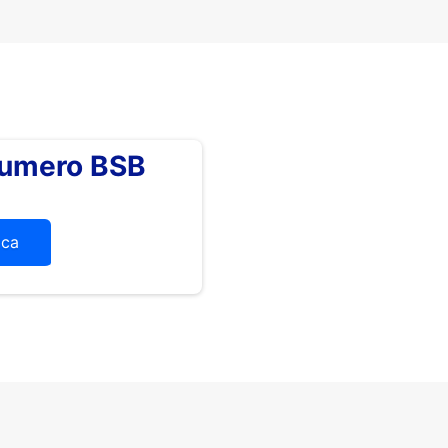
numero BSB
ica