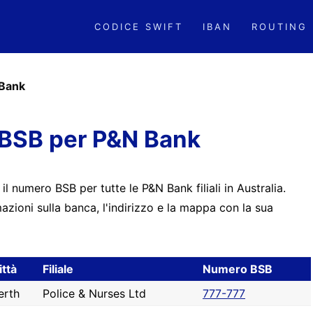
CODICE SWIFT
IBAN
ROUTING
Bank
BSB per P&N Bank
 il numero BSB per tutte le P&N Bank filiali in Australia.
zioni sulla banca, l'indirizzo e la mappa con la sua
ittà
Filiale
Numero BSB
erth
Police & Nurses Ltd
777-777