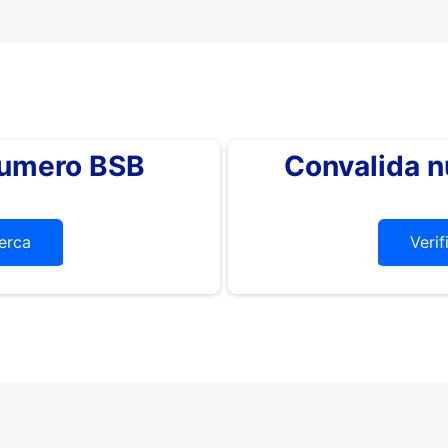
 numero BSB
Convalida 
erca
Verif