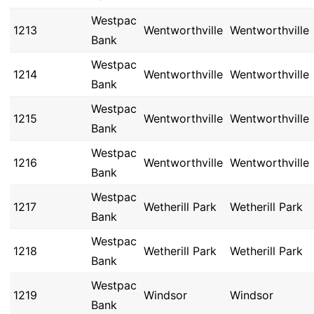
Westpac
1213
Wentworthville
Wentworthville
Bank
Westpac
1214
Wentworthville
Wentworthville
Bank
Westpac
1215
Wentworthville
Wentworthville
Bank
Westpac
1216
Wentworthville
Wentworthville
Bank
Westpac
1217
Wetherill Park
Wetherill Park
Bank
Westpac
1218
Wetherill Park
Wetherill Park
Bank
Westpac
1219
Windsor
Windsor
Bank