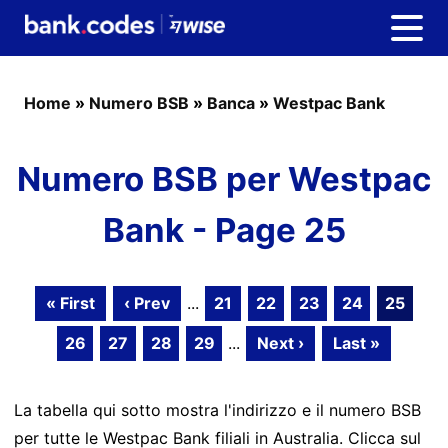
Home
»
Numero BSB
»
Banca
»
Westpac Bank
Numero BSB per Westpac
Bank - Page 25
« First
‹ Prev
...
21
22
23
24
25
26
27
28
29
...
Next ›
Last »
La tabella qui sotto mostra l'indirizzo e il numero BSB
per tutte le Westpac Bank filiali in Australia. Clicca sul