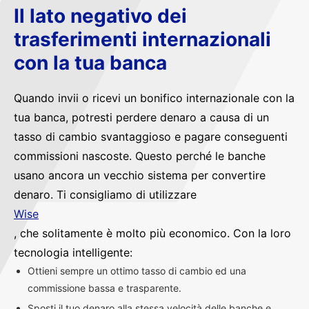
Il lato negativo dei
trasferimenti internazionali
con la tua banca
Quando invii o ricevi un bonifico internazionale con la
tua banca, potresti perdere denaro a causa di un
tasso di cambio svantaggioso e pagare conseguenti
commissioni nascoste. Questo perché le banche
usano ancora un vecchio sistema per convertire
denaro. Ti consigliamo di utilizzare
Wise
, che solitamente è molto più economico. Con la loro
tecnologia intelligente:
Ottieni sempre un ottimo tasso di cambio ed una
commissione bassa e trasparente.
Sposti il tuo denaro alla stessa velocità delle banche e