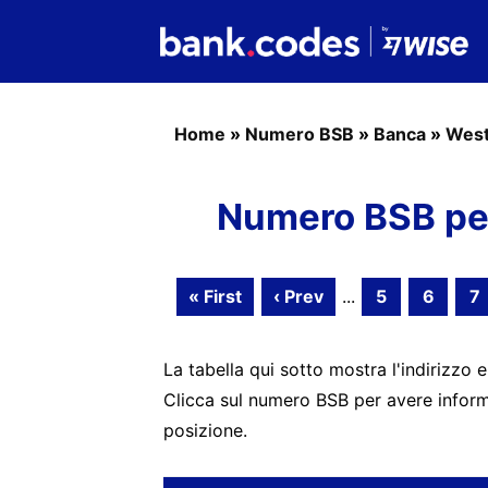
Home
»
Numero BSB
»
Banca
»
West
Numero BSB pe
« First
‹ Prev
...
5
6
7
La tabella qui sotto mostra l'indirizzo e
Clicca sul numero BSB per avere informa
posizione.