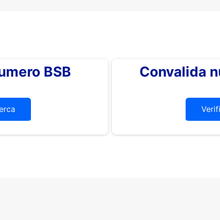
 numero BSB
Convalida 
erca
Verif