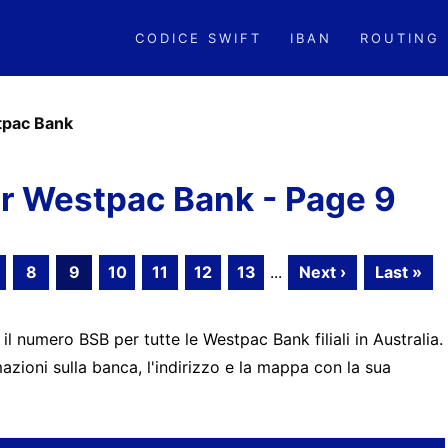
CODICE SWIFT
IBAN
ROUTING
pac Bank
r Westpac Bank - Page 9
8
9
10
11
12
13
...
Next ›
Last »
 il numero BSB per tutte le Westpac Bank filiali in Australia.
zioni sulla banca, l'indirizzo e la mappa con la sua