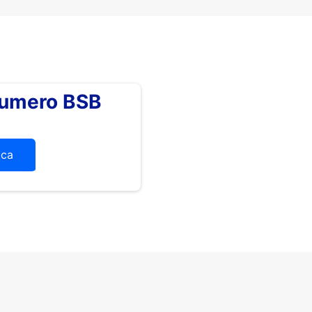
numero BSB
ica