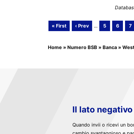
Databas
« First
‹ Prev
...
5
6
7
Home
»
Numero BSB
»
Banca
»
West
Il lato negativ
Quando invii o ricevi un bo
cambio svantaggioso e pag