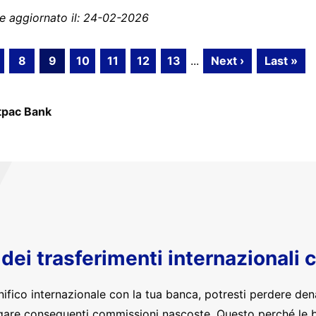
e aggiornato il: 24-02-2026
8
9
10
11
12
13
...
Next ›
Last »
pac Bank
o dei trasferimenti internazionali 
nifico internazionale con la tua banca, potresti perdere den
are conseguenti commissioni nascoste. Questo perché le 