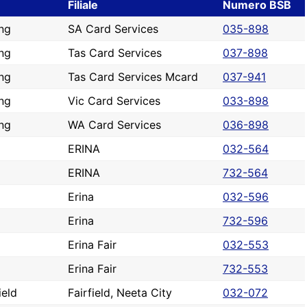
Filiale
Numero BSB
ng
SA Card Services
035-898
ng
Tas Card Services
037-898
ng
Tas Card Services Mcard
037-941
ng
Vic Card Services
033-898
ng
WA Card Services
036-898
a
ERINA
032-564
a
ERINA
732-564
a
Erina
032-596
a
Erina
732-596
a
Erina Fair
032-553
a
Erina Fair
732-553
ield
Fairfield, Neeta City
032-072