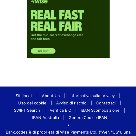
Siti locali
|
About Us
|
Informativa sulla privacy
|
Uso dei cookie
|
Avviso di rischio
|
Contattaci
|
SWIFT Search
|
Verifica BIC
|
IBAN Scomposizione
|
IBAN Australia
|
Genera Codice IBAN
•
Bank.codes è di proprietà di Wise Payments Ltd. ("We", "US"), una