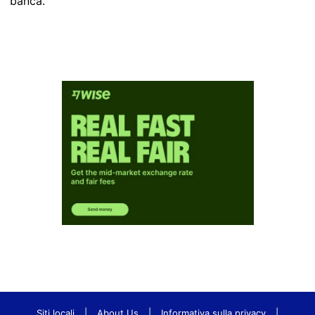
banca.
Siti locali
|
About Us
|
Informativa sulla privacy
|