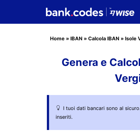
Home
»
IBAN
»
Calcola IBAN
»
Isole 
Genera e Calcol
Verg
I tuoi dati bancari sono al sicu
inseriti.