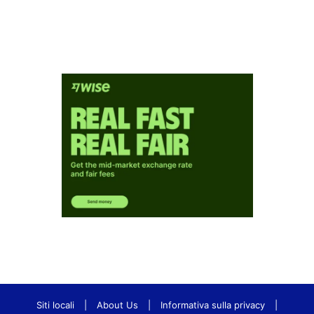
Siti locali
|
About Us
|
Informativa sulla privacy
|