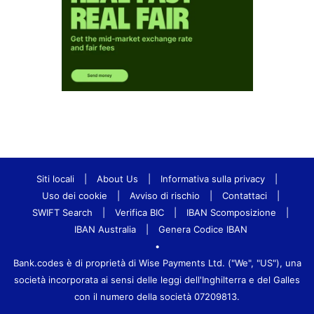
Siti locali
|
About Us
|
Informativa sulla privacy
|
Uso dei cookie
|
Avviso di rischio
|
Contattaci
|
SWIFT Search
|
Verifica BIC
|
IBAN Scomposizione
|
IBAN Australia
|
Genera Codice IBAN
•
Bank.codes è di proprietà di Wise Payments Ltd. ("We", "US"), una
società incorporata ai sensi delle leggi dell'Inghilterra e del Galles
con il numero della società 07209813.