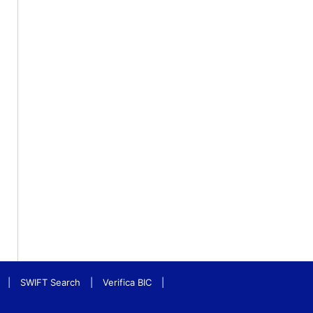
|
SWIFT Search
|
Verifica BIC
|