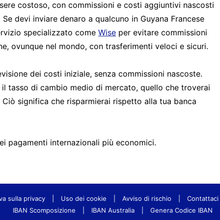
ssere costoso, con commissioni e costi aggiuntivi nascosti
i. Se devi inviare denaro a qualcuno in Guyana Francese
ervizio specializzato come
Wise
per evitare commissioni
ne, ovunque nel mondo, con trasferimenti veloci e sicuri.
isione dei costi iniziale, senza commissioni nascoste.
o il tasso di cambio medio di mercato, quello che troverai
Ciò significa che risparmierai rispetto alla tua banca
ei pagamenti internazionali più economici.
va sulla privacy
|
Uso dei cookie
|
Avviso di rischio
|
Contattaci
IBAN Scomposizione
|
IBAN Australia
|
Genera Codice IBAN