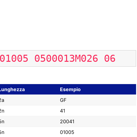
01005
0500013M026
06
Lunghezza
Esempio
2a
GF
2n
41
5n
20041
5n
01005