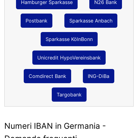
Hamburger Sparkasse
N26 Bank
Postbank
Sparkasse Anbach
Sparkasse KölnBonn
Unicredit HypoVereinsbank
Comdirect Bank
ING-DiBa
Targobank
Numeri IBAN in Germania -