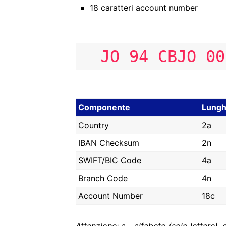
18 caratteri account number
JO
94
CBJO
00
Componente
Lungh
Country
2a
IBAN Checksum
2n
SWIFT/BIC Code
4a
Branch Code
4n
Account Number
18c