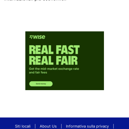
Siti locali
|
About Us
|
Informativa sulla privacy
|