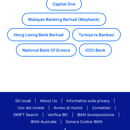
Capital One
Malayan Banking Berhad (Maybank)
Hong Leong Bank Berhad
Turkiye Is Bankasi
National Bank Of Greece
ICICI Bank
Siti locali
|
About Us
|
Informativa sulla privacy
|
Uso dei cookie
|
Avviso di rischio
|
Contattaci
|
SWIFT Search
|
Verifica BIC
|
IBAN Scomposizione
|
IBAN Australia
|
Genera Codice IBAN
•